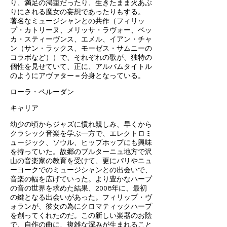
り、満足の渇望だったり、生きたまま火あぶ
りにされる魔女の妄想であったりもする。
著名なミュージシャンとの共作（フィリッ
プ・カトリーヌ、メリッサ・ラヴォー、ベッ
カ・スティーヴンス、エメル、イアン・チャ
ン（サン・ラックス、モーゼス・サムニーの
コラボなど））で、それぞれの歌が、独特の
個性を見せていて、正に、アルバムタイトル
のようにアヴァター＝分身となっている。
ローラ・ペルーダン
キャリア
幼少の頃からジャズに慣れ親しみ、早くから
クラシック音楽を学ぶ一方で、エレクトロミ
ュージック、ソウル、ヒップホップにも興味
を持っていた。故郷のブルターニュ地方で沢
山の音楽家の教育を受けて、更にパリやニュ
ーヨークでのミュージシャンとの出会いで、
音楽の幅を広げていった。より豊かなハープ
の音の世界を求めた結果、2008年に、最初
の鍵となる出会いがあった。フィリップ・ヴ
ォランが、彼女の為にクロマティックハープ
を創ってくれたのだ。この新しい楽器のお陰
で、自作の曲に、複雑な深みが生まれること