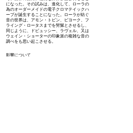
になった。その試みは、進化して、ローラの
為のオーダーメイドの電子クロマテイックハ
ープが誕生することになった。ローラが紡ぐ
音の世界は、アモン・トビン、ビヨーク、フ
ライング・ロータスまでを髣髴とさせるし、
同じように、ドビュッシー、ラヴェル、又は
ウェイン・ショーターの印象派の複雑な音の
調べをも思い起こさせる。
影響について
ファイスト、リアン・ラ・ハヴァス、アリ
ス・フィービー・ルーといった、豊かで複雑
なポップサウンドのアーティストからの影響
の他、ミカ・レヴィ（ミカチュー）、メリ
ル・ガーバス（チューン
・ヤーズ）、ベン・フローストなどのよう
な、より尖ったサウンドのミュージシャンに
も魅せられている。サックス奏者のコリン・
ステットソンのように、ローラは長い時間を
かけて、ハープで独特の自身の音を追求し続
けている。彼女のハープが奏でる独特なビー
トからは、ジョージア・アン・マルドロウの
ような熱いグルーヴ感が生まれるのと同時