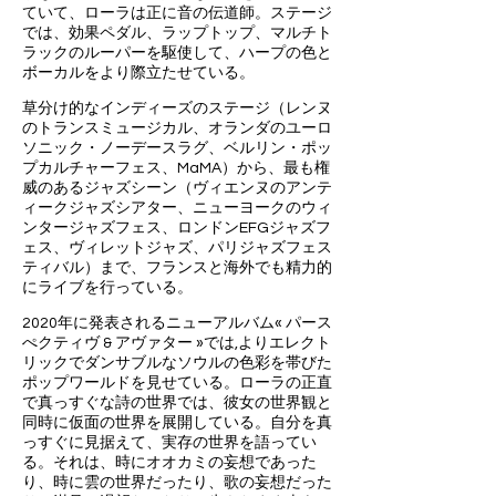
ていて、ローラは正に音の伝道師。ステージ
では、効果ペダル、ラップトップ、マルチト
ラックのルーパーを駆使して、ハープの色と
ボーカルをより際立たせている。
草分け的なインディーズのステージ（レンヌ
のトランスミュージカル、オランダのユーロ
ソニック・ノーデースラグ、ベルリン・ポッ
プカルチャーフェス、MaMA）から、最も権
威のあるジャズシーン（ヴィエンヌのアンテ
ィークジャズシアター、ニューヨークのウィ
ンタージャズフェス、ロンドンEFGジャズフ
ェス、ヴィレットジャズ、パリジャズフェス
ティバル）まで、フランスと海外でも精力的
にライブを行っている。
2020年に発表されるニューアルバム« パース
ぺクティヴ & アヴァター »では,よりエレクト
リックでダンサブルなソウルの色彩を帯びた
ポップワールドを見せている。ローラの正直
で真っすぐな詩の世界では、彼女の世界観と
同時に仮面の世界を展開している。自分を真
っすぐに見据えて、実存の世界を語ってい
る。それは、時にオオカミの妄想であった
り、時に雲の世界だったり、歌の妄想だった