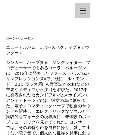
ローラ・ペルーダン
ニューアルバム « パースペクティブ & アヴ
ァター »
シンガー、ハープ奏者、ソングライター、プ
ロデューサーでもあるローラ・ペルーダン
は、2015年に発表したファーストアルバム«
インプレッションズ»で、既に、ル・モン
ド、BBC, ラジオ局FiP, 音楽誌Inrocksなどの
主要なメディアから注目を浴びた。2017年
に発表されたセカンドアルバム« ポイズン &
アンティドーツ »では、彼女の為に創られ
た、電子クロマティックハープで独自のサウ
ンドを駆使し、エレクトリックなソウルと、
実験的なフォークの境界線に、未体験のポッ
プミュージックを見せてくれた。コンサート
では、その独特な声を自在に操り、愛して止
まない電子音で、個人的な世界を見事に創っ